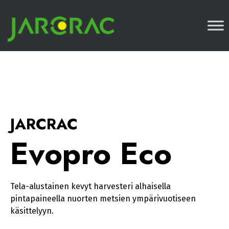
Skip
JARCRAC
to
content
Evopro Eco
Tela-alustainen kevyt harvesteri alhaisella
pintapaineella nuorten metsien ympärivuotiseen
käsittelyyn.