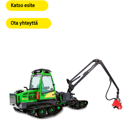
Katso esite
Ota yhteyttä