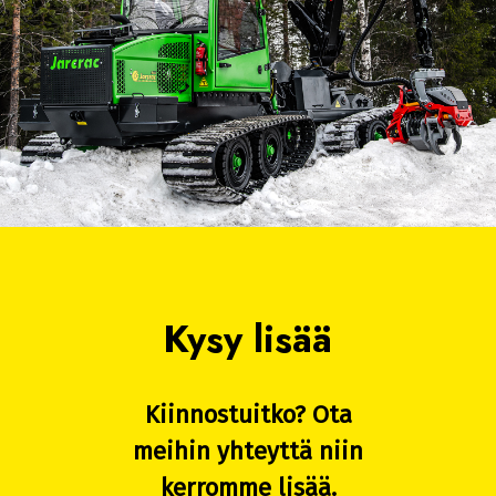
Kysy lisää
Kiinnostuitko? Ota
meihin yhteyttä niin
kerromme lisää.