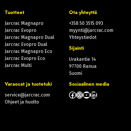
Tuotteet
Ota yhteyttä
Jarcrac Magnapro
+358 50 3515 093
Jarcrac Evopro
myynti@jarcrac.com
Jarcrac Magnapro Dual
Yhteystiedot
Jarcrac Evopro Dual
Sijainti
Jarcrac Magnapro Eco
Jarcrac Evopro Eco
Urakantie 14
Jarcrac Multi
97700 Ranua
Suomi
Varaosat ja tuotetuki
Sosiaalinen media
Facebook
Instagram
YouTube
LinkedIn
service@jarcrac.com
Ohjeet ja huolto