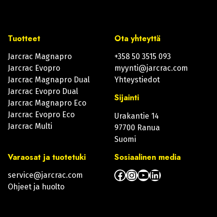
Tuotteet
Ota yhteyttä
Jarcrac Magnapro
+358 50 3515 093
Jarcrac Evopro
myynti@jarcrac.com
Jarcrac Magnapro Dual
Yhteystiedot
Jarcrac Evopro Dual
Sijainti
Jarcrac Magnapro Eco
Jarcrac Evopro Eco
Urakantie 14
Jarcrac Multi
97700 Ranua
Suomi
Varaosat ja tuotetuki
Sosiaalinen media
Facebook
Instagram
YouTube
LinkedIn
service@jarcrac.com
Ohjeet ja huolto