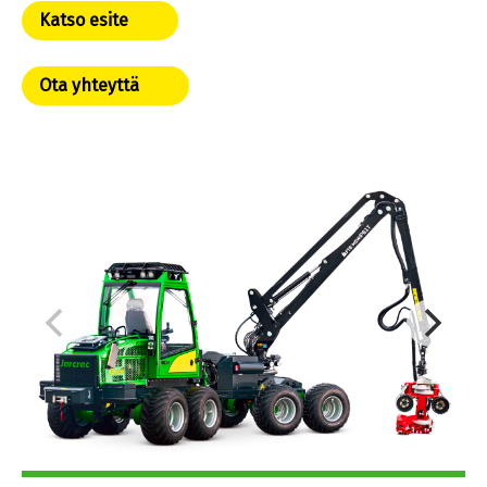
Katso esite
Ota yhteyttä