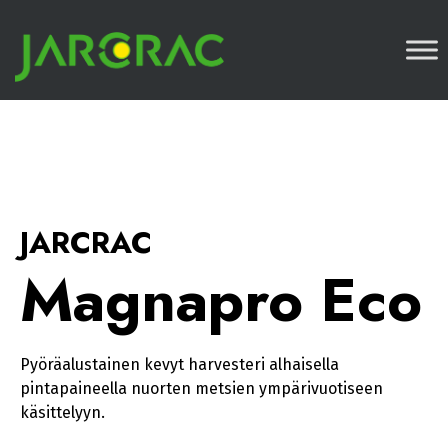
Skip
JARCRAC
to
content
Magnapro Eco
Pyöräalustainen kevyt harvesteri alhaisella
pintapaineella nuorten metsien ympärivuotiseen
käsittelyyn.