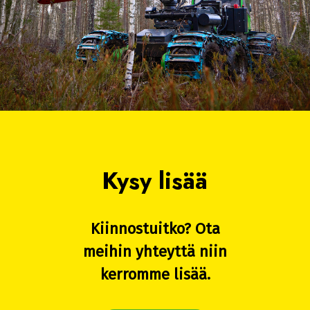
Kysy lisää
Kiinnostuitko? Ota
meihin yhteyttä niin
kerromme lisää.